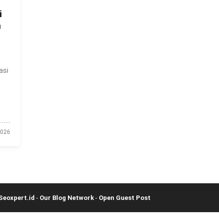
i
n
asi
2026
Seoxpert.id
-
Our Blog Network
-
Open Guest Post