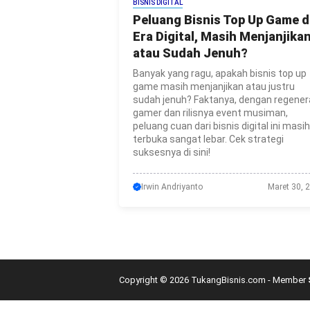
BISNIS DIGITAL
Peluang Bisnis Top Up Game d
Era Digital, Masih Menjanjika
atau Sudah Jenuh?
Banyak yang ragu, apakah bisnis top up
game masih menjanjikan atau justru
sudah jenuh? Faktanya, dengan regener
gamer dan rilisnya event musiman,
peluang cuan dari bisnis digital ini masih
terbuka sangat lebar. Cek strategi
suksesnya di sini!
Irwin Andriyanto
Maret 30, 
Copyright © 2026 TukangBisnis.com - Member