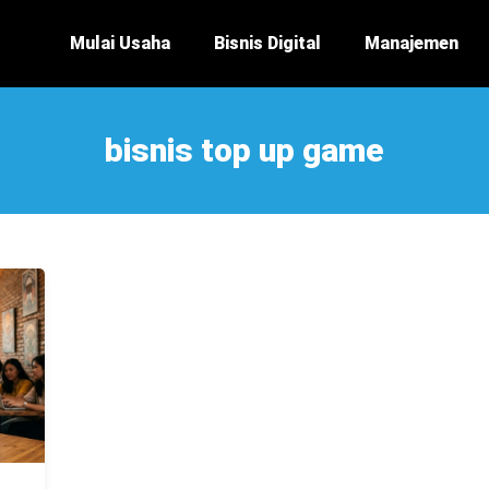
Mulai Usaha
Bisnis Digital
Manajemen
bisnis top up game