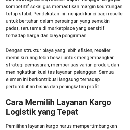
kompetitif sekaligus memastikan margin keuntungan
tetap stabil. Pendekatan ini menjadi kunci bagi reseller
untuk bertahan dalam persaingan yang semakin
padat, terutama di marketplace yang sensitif
terhadap harga dan biaya pengiriman.
Dengan struktur biaya yang lebih efisien, reseller
memiliki ruang lebih besar untuk mengembangkan
strategi pemasaran, memperluas varian produk, dan
meningkatkan kualitas layanan pelanggan. Semua
elemen ini berkontribusi langsung terhadap
pertumbuhan bisnis dan peningkatan profit.
Cara Memilih Layanan Kargo
Logistik yang Tepat
Pemilihan layanan kargo harus mempertimbangkan