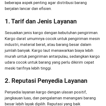
beberapa aspek penting agar distribusi barang
berjalan lancar dan efisien.
1. Tarif dan Jenis Layanan
Sesuaikan jenis kargo dengan kebutuhan pengiriman.
Kargo darat umumnya cocok untuk pengiriman mesin
industri, material berat, atau barang besar dalam
jumlah banyak. Kargo laut menawarkan biaya lebih
murah untuk pengiriman antarpulau, sedangkan kargo
udara cocok untuk barang yang perlu dikirim cepat
meski tarifnya lebih tinggi.
2. Reputasi Penyedia Layanan
Penyedia layanan kargo dengan ulasan positif,
jangkauan luas, dan pengalaman menangani barang
besar lebih layak dipilih. Reputasi yang baik