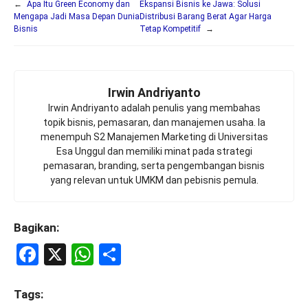
←
Apa Itu Green Economy dan
Ekspansi Bisnis ke Jawa: Solusi
Mengapa Jadi Masa Depan Dunia
Distribusi Barang Berat Agar Harga
Bisnis
Tetap Kompetitif
→
Irwin Andriyanto
Irwin Andriyanto adalah penulis yang membahas
topik bisnis, pemasaran, dan manajemen usaha. Ia
menempuh S2 Manajemen Marketing di Universitas
Esa Unggul dan memiliki minat pada strategi
pemasaran, branding, serta pengembangan bisnis
yang relevan untuk UMKM dan pebisnis pemula.
Bagikan:
F
X
W
S
a
h
h
ce
at
ar
Tags: