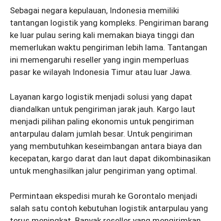
Sebagai negara kepulauan, Indonesia memiliki
tantangan logistik yang kompleks. Pengiriman barang
ke luar pulau sering kali memakan biaya tinggi dan
memerlukan waktu pengiriman lebih lama. Tantangan
ini memengaruhi reseller yang ingin memperluas
pasar ke wilayah Indonesia Timur atau luar Jawa.
Layanan kargo logistik menjadi solusi yang dapat
diandalkan untuk pengiriman jarak jauh. Kargo laut
menjadi pilihan paling ekonomis untuk pengiriman
antarpulau dalam jumlah besar. Untuk pengiriman
yang membutuhkan keseimbangan antara biaya dan
kecepatan, kargo darat dan laut dapat dikombinasikan
untuk menghasilkan jalur pengiriman yang optimal.
Permintaan ekspedisi murah ke Gorontalo menjadi
salah satu contoh kebutuhan logistik antarpulau yang
terus meningkat. Banyak reseller yang mengirimkan