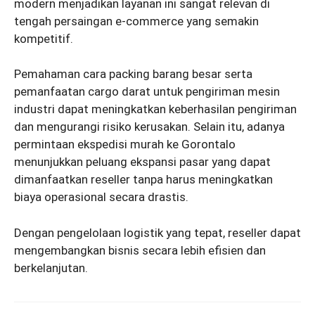
modern menjadikan layanan ini sangat relevan di
tengah persaingan e-commerce yang semakin
kompetitif.
Pemahaman cara packing barang besar serta
pemanfaatan cargo darat untuk pengiriman mesin
industri dapat meningkatkan keberhasilan pengiriman
dan mengurangi risiko kerusakan. Selain itu, adanya
permintaan ekspedisi murah ke Gorontalo
menunjukkan peluang ekspansi pasar yang dapat
dimanfaatkan reseller tanpa harus meningkatkan
biaya operasional secara drastis.
Dengan pengelolaan logistik yang tepat, reseller dapat
mengembangkan bisnis secara lebih efisien dan
berkelanjutan.