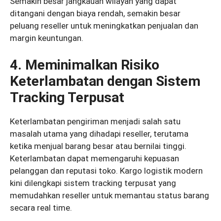
Semakin besar jangkauan wilayah yang dapat
ditangani dengan biaya rendah, semakin besar
peluang reseller untuk meningkatkan penjualan dan
margin keuntungan.
4. Meminimalkan Risiko
Keterlambatan dengan Sistem
Tracking Terpusat
Keterlambatan pengiriman menjadi salah satu
masalah utama yang dihadapi reseller, terutama
ketika menjual barang besar atau bernilai tinggi.
Keterlambatan dapat memengaruhi kepuasan
pelanggan dan reputasi toko. Kargo logistik modern
kini dilengkapi sistem tracking terpusat yang
memudahkan reseller untuk memantau status barang
secara real time.