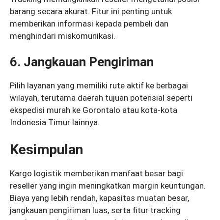
barang secara akurat. Fitur ini penting untuk
memberikan informasi kepada pembeli dan
menghindari miskomunikasi.
6. Jangkauan Pengiriman
Pilih layanan yang memiliki rute aktif ke berbagai
wilayah, terutama daerah tujuan potensial seperti
ekspedisi murah ke Gorontalo atau kota-kota
Indonesia Timur lainnya.
Kesimpulan
Kargo logistik memberikan manfaat besar bagi
reseller yang ingin meningkatkan margin keuntungan.
Biaya yang lebih rendah, kapasitas muatan besar,
jangkauan pengiriman luas, serta fitur tracking