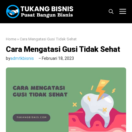
Langsung
M
ke
isi
Home
»
Cara Mengatasi Gusi Tidak Sehat
Cara Mengatasi Gusi Tidak Sehat
by
admtkbisnis
Februari 18, 2023