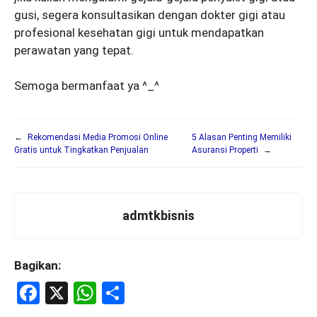
gusi, segera konsultasikan dengan dokter gigi atau
profesional kesehatan gigi untuk mendapatkan
perawatan yang tepat.
Semoga bermanfaat ya ^_^
←
Rekomendasi Media Promosi Online
5 Alasan Penting Memiliki
Gratis untuk Tingkatkan Penjualan
Asuransi Properti
→
admtkbisnis
Bagikan:
F
X
W
S
a
h
h