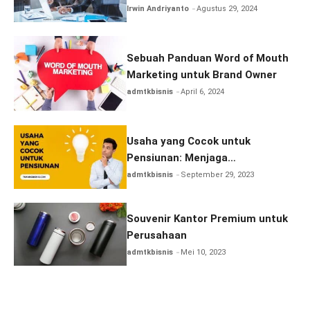
Rambut Tahun Ini?
Irwin Andriyanto
Agustus 29, 2024
Sebuah Panduan Word of Mouth
Marketing untuk Brand Owner
admtkbisnis
April 6, 2024
Usaha yang Cocok untuk
Pensiunan: Menjaga
Produktivitas di Masa Pensiun
admtkbisnis
September 29, 2023
Souvenir Kantor Premium untuk
Perusahaan
admtkbisnis
Mei 10, 2023